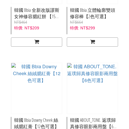
韓國 Bbia 全新改版謬斯
韓國 Bbia 立體輪廓雙頭
女神修容腮紅餅 【15色
修容棒【2色可選】
可選】
NT$464
NT$664
NT$209
NT$299
韓國 Bbia Downy Cheek 絲
韓國 ABOUT_TONE. 返璞歸
絨腮紅膏【12色可選】
真修容眼影兩用盤【6色