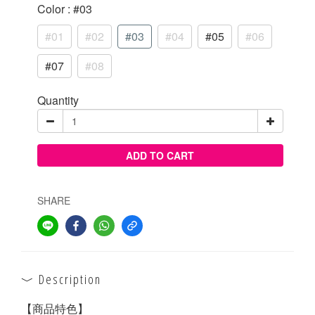
Color
: #03
#01
#02
#03
#04
#05
#06
#07
#08
Quantity
ADD TO CART
SHARE
Description
【商品特色】