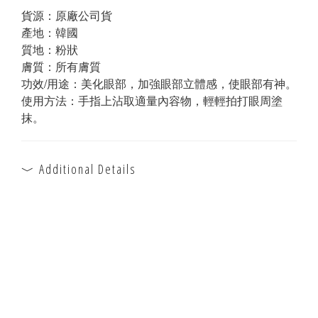
貨源：原廠公司貨 
產地：韓國
質地：
粉狀
膚質：
所有膚質 
功效/用途：
美化眼部，加強眼部立體感，使眼部有神。
使用方法：手指上沾取適量內容物，輕輕拍打眼周塗
抹。
Additional Details