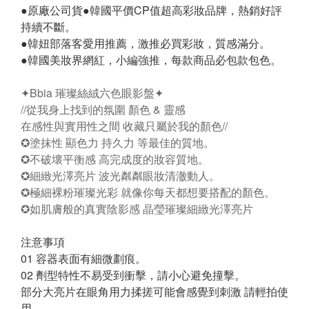
●原廠公司貨●韓國平價CP值超高彩妝品牌，熱銷好評
持續不斷。
●韓妞部落客愛用推薦，激推必買彩妝，質感滿分。
●韓國美妝界網紅，小編強推，每款商品必包款包色。
✦Bbia 璀璨絲絨六色眼影盤✦
//從我身上找到的氛圍 顏色 & 靈感
在感性與實用性之間 收藏只屬於我的顏色//
✪塗抹性 顯色力 持久力 等最佳的質地。
✪不破壞平衡感 高完成度的妝容質地。
✪細緻光澤亮片 波光粼粼眼妝清澈動人。
✪極細裸粉璀璨光彩 就像你每天都想要搭配的顏色。
✪如肌膚般的真實陰影感 晶瑩璀璨細緻光澤亮片
注意事項
01 容器表面有細微劃痕。
02 劑型特性不易受到衝擊，請小心避免撞擊。
部分大亮片在眼角用力揉搓可能會感覺到刺激 請輕拍使
用，