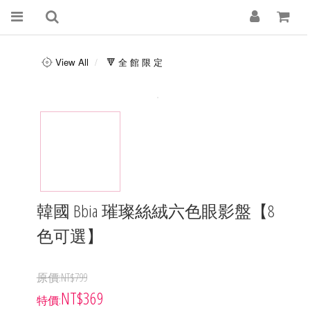
View All
🔻 全 館 限 定
韓國 Bbia 璀璨絲絨六色眼影盤【8
色可選】
NT$799
NT$369