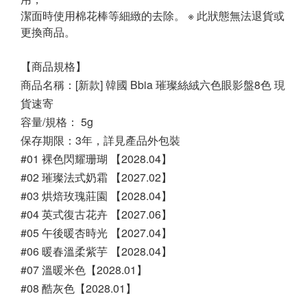
潔面時使用棉花棒等細緻的去除。 ※ 此狀態無法退貨或
更換商品。
【商品規格】
商品名稱：[新款] 韓國 Bbia 璀璨絲絨六色眼影盤8色 現
貨速寄
容量/規格： 5g
保存期限：3年，詳見產品外包裝
#01 裸色閃耀珊瑚 【2028.04】
#02 璀璨法式奶霜 【2027.02】
#03 烘焙玫瑰莊園 【2028.04】
#04 英式復古花卉 【2027.06】
#05 午後暖杏時光 【2027.04】
#06 暖春溫柔紫芋 【2028.04】
#07 溫暖米色【2028.01】
#08 酷灰色【2028.01】