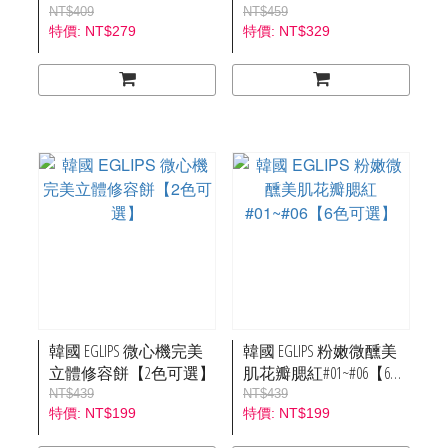
選】
NT$409
NT$459
NT$279
NT$329
韓國 EGLIPS 微心機完美
韓國 EGLIPS 粉嫩微醺美
立體修容餅【2色可選】
肌花瓣腮紅#01~#06【6色
可選】
NT$439
NT$439
NT$199
NT$199