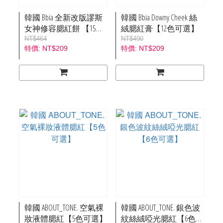
韓國 Bbia 全新改版謬斯
韓國 Bbia Downy Cheek 絲
女神修容腮紅餅 【15色
絨腮紅膏【12色可選】
可選】
NT$464
NT$490
NT$209
NT$209
韓國 ABOUT_TONE. 空氣裸
韓國 ABOUT_TONE. 銀色波
妝液體腮紅【5色可選】
紋絲絨啞光腮紅【6色可