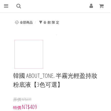
全部商品
🔻 全 館 限 定
韓國 ABOUT_TONE. 半霧光輕盈持妝
粉底液【3色可選】
NT$699
NT$409