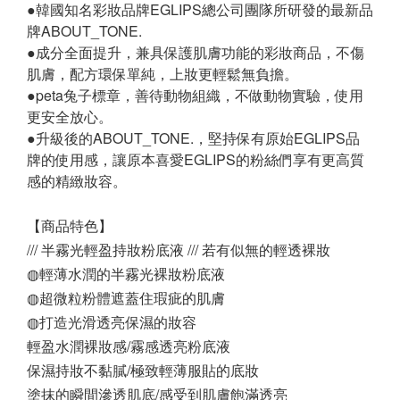
●韓國知名彩妝品牌EGLIPS總公司團隊所研發的最新品
牌ABOUT_TONE.
●成分全面提升，兼具保護肌膚功能的彩妝商品，不傷
肌膚，配方環保單純，上妝更輕鬆無負擔。
●peta兔子標章，善待動物組織，不做動物實驗，使用
更安全放心。
●升級後的ABOUT_TONE.，堅持保有原始EGLIPS品
牌的使用感，讓原本喜愛EGLIPS的粉絲們享有更高質
感的精緻妝容。
【商品特色】
/// 半霧光輕盈持妝粉底液 /// 若有似無的輕透裸妝
◍輕薄水潤的半霧光裸妝粉底液
◍超微粒粉體遮蓋住瑕疵的肌膚
◍打造光滑透亮保濕的妝容
輕盈水潤裸妝感/霧感透亮粉底液
保濕持妝不黏膩/極致輕薄服貼的底妝
塗抹的瞬間滲透肌底/感受到肌膚飽滿透亮