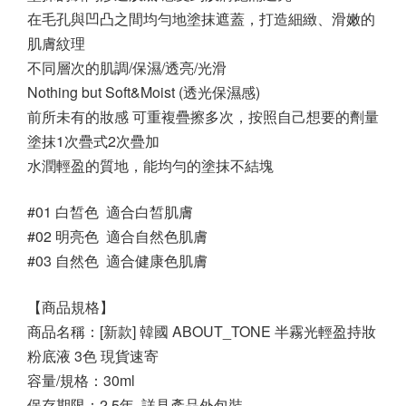
在毛孔與凹凸之間均勻地塗抹遮蓋，打造細緻、滑嫩的
肌膚紋理
不同層次的肌調/保濕/透亮/光滑
Nothing but Soft&Moist (透光保濕感)
前所未有的妝感 可重複疊擦多次，按照自己想要的劑量
塗抹1次疊式2次疊加
水潤輕盈的質地，能均勻的塗抹不結塊
#01 白皙色  適合白皙肌膚
#02 明亮色  適合自然色肌膚
#03 自然色  適合健康色肌膚
【商品規格】
商品名稱：[新款] 韓國 ABOUT_TONE 半霧光輕盈持妝
粉底液 3色 現貨速寄
容量/規格：30ml
保存期限：2.5年, 詳見產品外包裝