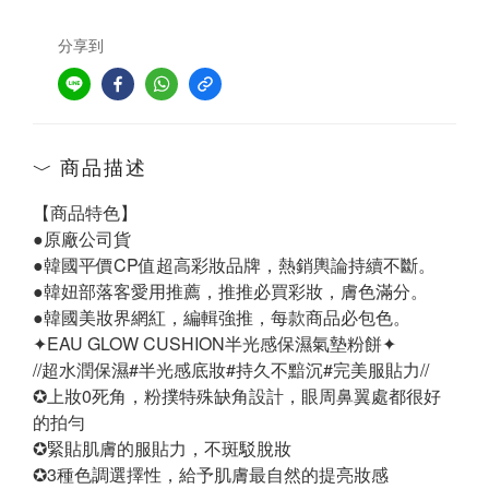
分享到
商品描述
【商品特色】
●原廠公司貨
●韓國平價CP值超高彩妝品牌，熱銷輿論持續不斷。
●韓妞部落客愛用推薦，推推必買彩妝，膚色滿分。
●韓國美妝界網紅，編輯強推，每款商品必包色。
✦EAU GLOW CUSHION半光感保濕氣墊粉餅✦
//超水潤保濕#半光感底妝#持久不黯沉#完美服貼力//
✪上妝0死角，粉撲特殊缺角設計，眼周鼻翼處都很好
的拍勻
✪緊貼肌膚的服貼力，不斑駁脫妝
✪3種色調選擇性，給予肌膚最自然的提亮妝感