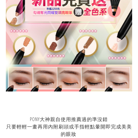
PONY大神親自使用推薦過的準沒錯
只要輕輕一畫再用內附刷頭或手指輕點暈開即完成美美
的眼妝