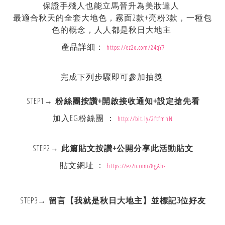
保證手殘人也能立馬晉升為美妝達人
最適合秋天的全套大地色，霧面2款+亮粉3款，一種包
色的概念，人人都是秋日大地主
產品詳細：
https://ez2o.com/24qY7
完成下列步驟即可參加抽獎
STEP1→
粉絲團按讚+開啟接收通知+設定搶先看
加入EG粉絲團 ：
http://bit.ly/2ftfmhN
STEP2→
此篇貼文按讚+公開分享此活動貼文
貼文網址 ：
https://ez2o.com/8gAhs
STEP3→
留言【我就是秋日大地主】並標記3位好友