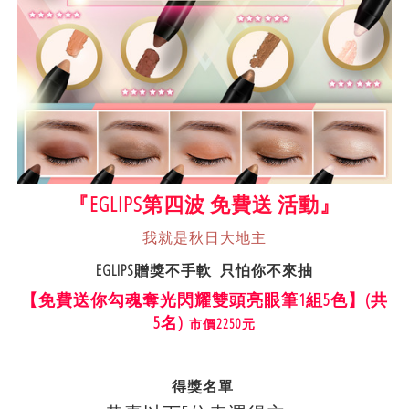
『EGLIPS第四波 免費送 活動』
我就是秋日大地主
EGLIPS贈獎不手軟 只怕你不來抽
【免費送你勾魂奪光閃耀雙頭亮眼筆1組5色】(共
5名)
市價2250元
得獎名單