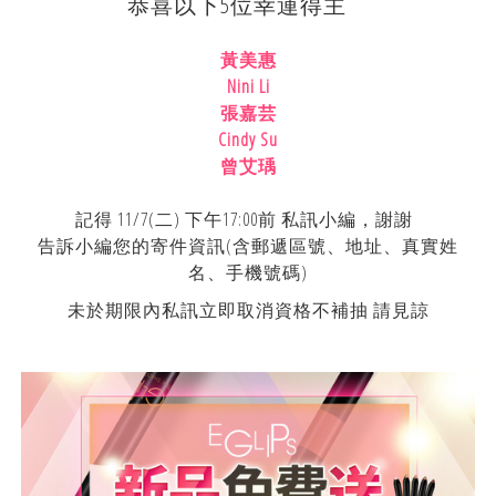
恭喜以下5位幸運得主
黃美惠
Nini Li
張嘉芸
Cindy Su
曾艾瑀
記得 11/7(二) 下午17:00前 私訊小編，謝謝
告訴小編您的寄件資訊(含郵遞區號、地址、真實姓
名、手機號碼)
未於期限內私訊立即取消資格不補抽 請見諒