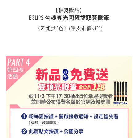
【抽獎贈品】
EGLIPS 勾魂奪光閃耀雙頭亮眼筆
《乙組共5色》(單支市價$450)