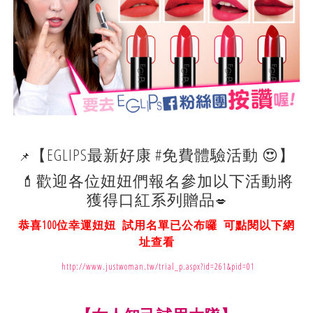
【EGLIPS最新好康 #免費體驗活動 😍】
📌
💄歡迎各位妞妞們報名參加以下活動將
獲得口紅系列贈品
💋
恭喜100位幸運妞妞 試用名單已公布囉 可點閱以下網
址查看
http://www.justwoman.tw/trial_p.aspx?id=261&pid=01