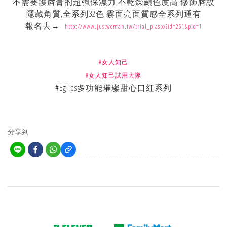
不需要護唇膏的超強保濕力,不乾燥顯色度高,修飾唇紋
隱藏角質,全系列32色,霧面亮面質感全系列通有
報名去→
http://www.justwoman.tw/trial_p.aspx?id=261&pid=1
#
女人知己
#
女人知己試用大隊
#Eglips多功能璀璨甜心口紅系列
分享到